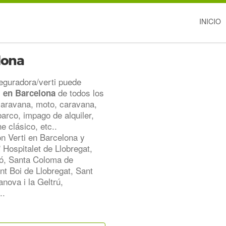
INICIO
lona
eguradora/verti puede
de todos los
i en Barcelona
aravana, moto, caravana,
barco, impago de alquiler,
e clásico, etc..
n Verti en Barcelona y
 Hospitalet de Llobregat,
ró, Santa Coloma de
nt Boi de Llobregat, Sant
nova i la Geltrú,
..