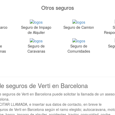
Otros seguros
Barco
Seguro de Impago
Seguro de Camion
S
de Alquiler
Respon
de
Seguro de
Seguro de
Seg
anas
Caravanas
Comunidades
de seguros de Verti en Barcelona
 seguros de Verti en Barcelona puede solicitar la llamada de un aseso
elona.
ICITAR LLAMADA, e insertar sus datos de contacto, en breve le
guros de Verti en Barcelona según el ramo elegido; autocaravana, mot
che, barco, impago de alquiler, accidentes, tractor, comunidad, coche